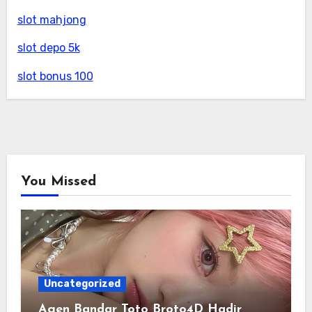
slot mahjong
slot depo 5k
slot bonus 100
You Missed
Uncategorized
Agen Bandar Toto Broto4D Hadir