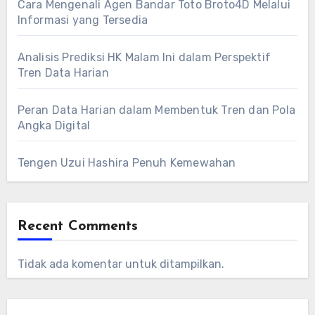
Cara Mengenali Agen Bandar Toto Broto4D Melalui
Informasi yang Tersedia
Analisis Prediksi HK Malam Ini dalam Perspektif
Tren Data Harian
Peran Data Harian dalam Membentuk Tren dan Pola
Angka Digital
Tengen Uzui Hashira Penuh Kemewahan
Recent Comments
Tidak ada komentar untuk ditampilkan.