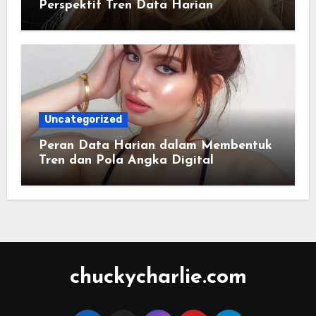
Perspektif Tren Data Harian
Uncategorized
Peran Data Harian dalam Membentuk
Tren dan Pola Angka Digital
chuckycharlie.com