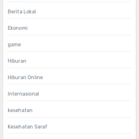
Berita Lokal
Ekonomi
game
Hiburan
Hiburan Online
Internasional
kesehatan
Kesehatan Saraf