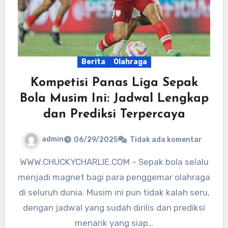
Berita
Olahraga
Kompetisi Panas Liga Sepak
Bola Musim Ini: Jadwal Lengkap
dan Prediksi Terpercaya
admin
06/29/2025
Tidak ada komentar
WWW.CHUCKYCHARLIE.COM – Sepak bola selalu
menjadi magnet bagi para penggemar olahraga
di seluruh dunia. Musim ini pun tidak kalah seru,
dengan jadwal yang sudah dirilis dan prediksi
menarik yang siap…