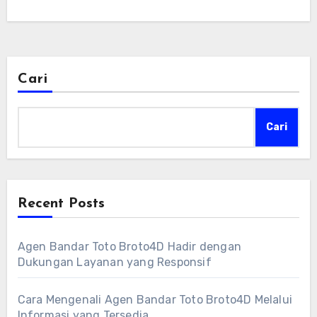
Cari
Cari
Recent Posts
Agen Bandar Toto Broto4D Hadir dengan
Dukungan Layanan yang Responsif
Cara Mengenali Agen Bandar Toto Broto4D Melalui
Informasi yang Tersedia