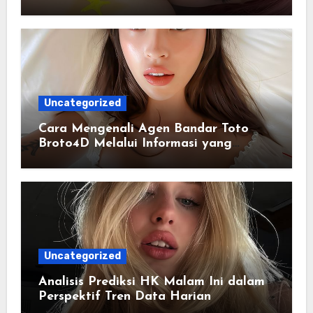
Responsif
Uncategorized
Cara Mengenali Agen Bandar Toto
Broto4D Melalui Informasi yang
Tersedia
Uncategorized
Analisis Prediksi HK Malam Ini dalam
Perspektif Tren Data Harian