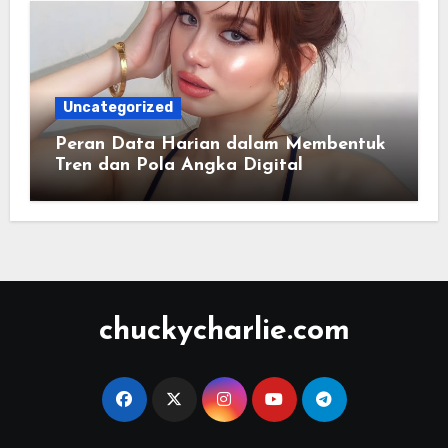
Uncategorized
Peran Data Harian dalam Membentuk
Tren dan Pola Angka Digital
chuckycharlie.com