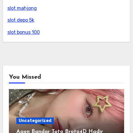
slot mahjong
slot depo 5k
slot bonus 100
You Missed
Uncategorized
Agen Bandar Toto Broto4D Hadir