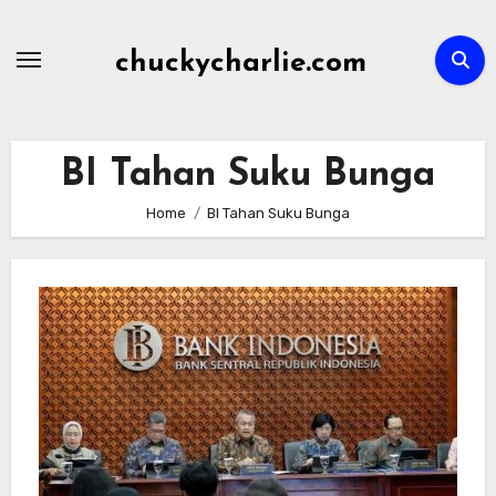
Skip
to
chuckycharlie.com
content
BI Tahan Suku Bunga
Home
BI Tahan Suku Bunga