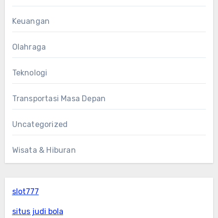
Keuangan
Olahraga
Teknologi
Transportasi Masa Depan
Uncategorized
Wisata & Hiburan
slot777
situs judi bola