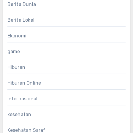
Berita Dunia
Berita Lokal
Ekonomi
game
Hiburan
Hiburan Online
Internasional
kesehatan
Kesehatan Saraf