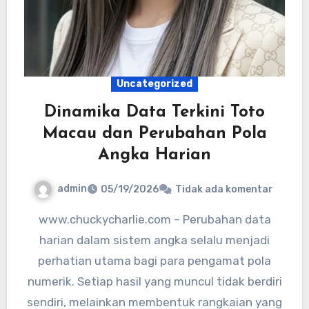
Uncategorized
Dinamika Data Terkini Toto
Macau dan Perubahan Pola
Angka Harian
admin
05/19/2026
Tidak ada komentar
www.chuckycharlie.com – Perubahan data
harian dalam sistem angka selalu menjadi
perhatian utama bagi para pengamat pola
numerik. Setiap hasil yang muncul tidak berdiri
sendiri, melainkan membentuk rangkaian yang