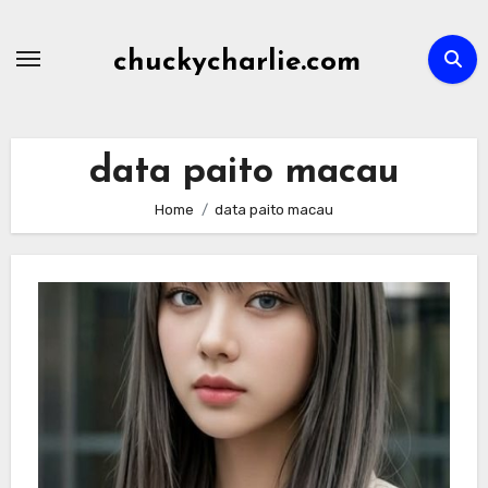
Skip
to
chuckycharlie.com
content
data paito macau
Home
data paito macau