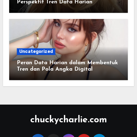
Perspektif Tren Data Harian
Uncategorized
Peran Data Harian dalam Membentuk
Tren dan Pola Angka Digital
chuckycharlie.com