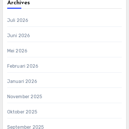
Archives
Juli 2026
Juni 2026
Mei 2026
Februari 2026
Januari 2026
November 2025
Oktober 2025
September 2025