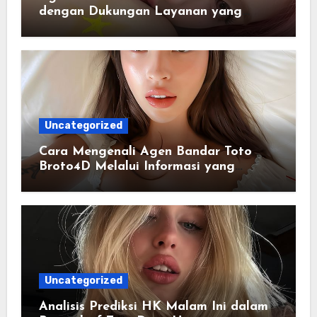
dengan Dukungan Layanan yang
Responsif
Uncategorized
Cara Mengenali Agen Bandar Toto
Broto4D Melalui Informasi yang
Tersedia
Uncategorized
Analisis Prediksi HK Malam Ini dalam