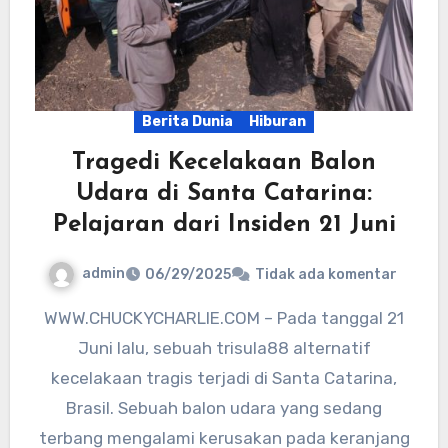
Berita Dunia
Hiburan
Tragedi Kecelakaan Balon
Udara di Santa Catarina:
Pelajaran dari Insiden 21 Juni
admin
06/29/2025
Tidak ada komentar
WWW.CHUCKYCHARLIE.COM – Pada tanggal 21
Juni lalu, sebuah trisula88 alternatif
kecelakaan tragis terjadi di Santa Catarina,
Brasil. Sebuah balon udara yang sedang
terbang mengalami kerusakan pada keranjang