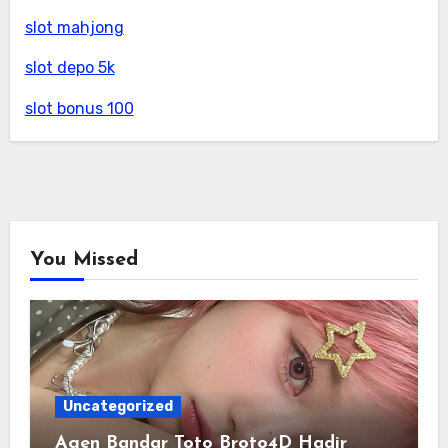
slot mahjong
slot depo 5k
slot bonus 100
You Missed
Uncategorized
Agen Bandar Toto Broto4D Hadir