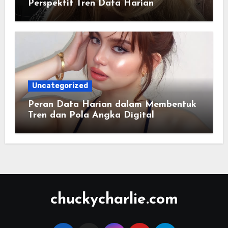
Perspektif Tren Data Harian
Uncategorized
Peran Data Harian dalam Membentuk
Tren dan Pola Angka Digital
chuckycharlie.com