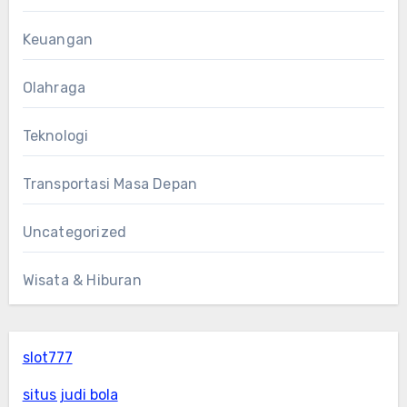
Keuangan
Olahraga
Teknologi
Transportasi Masa Depan
Uncategorized
Wisata & Hiburan
slot777
situs judi bola