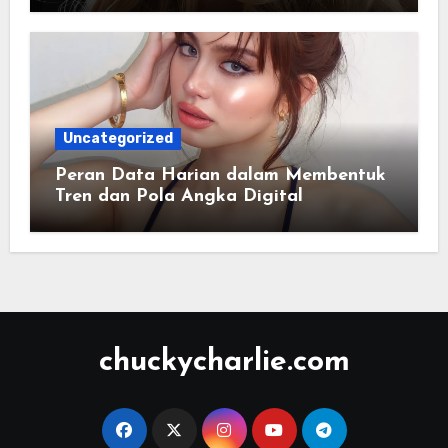
Uncategorized
Peran Data Harian dalam Membentuk
Tren dan Pola Angka Digital
chuckycharlie.com