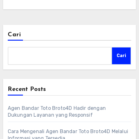
Cari
Cari
Recent Posts
Agen Bandar Toto Broto4D Hadir dengan
Dukungan Layanan yang Responsif
Cara Mengenali Agen Bandar Toto Broto4D Melalui
Informasi yang Tersedia