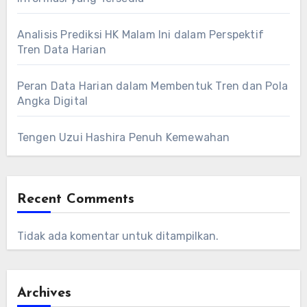
Analisis Prediksi HK Malam Ini dalam Perspektif
Tren Data Harian
Peran Data Harian dalam Membentuk Tren dan Pola
Angka Digital
Tengen Uzui Hashira Penuh Kemewahan
Recent Comments
Tidak ada komentar untuk ditampilkan.
Archives