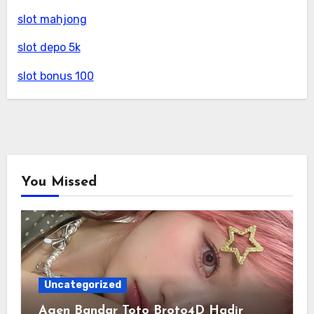
slot mahjong
slot depo 5k
slot bonus 100
You Missed
Uncategorized
Agen Bandar Toto Broto4D Hadir