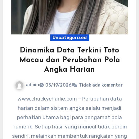
Uncategorized
Dinamika Data Terkini Toto
Macau dan Perubahan Pola
Angka Harian
admin
05/19/2026
Tidak ada komentar
www.chuckycharlie.com – Perubahan data
harian dalam sistem angka selalu menjadi
perhatian utama bagi para pengamat pola
numerik. Setiap hasil yang muncul tidak berdiri
sendiri, melainkan membentuk rangkaian yang