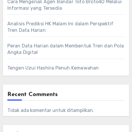
Cara Mengenali Agen Bandar Toto Broto4D Melalui
Informasi yang Tersedia
Analisis Prediksi HK Malam Ini dalam Perspektif
Tren Data Harian
Peran Data Harian dalam Membentuk Tren dan Pola
Angka Digital
Tengen Uzui Hashira Penuh Kemewahan
Recent Comments
Tidak ada komentar untuk ditampilkan.