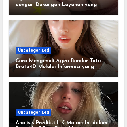
dengan Dukungan Layanan yang
Responsif
Uncategorized
Cara Mengenali Agen Bandar Toto
Broto4D Melalui Informasi yang
Tersedia
Uncategorized
Analisis Prediksi HK Malam Ini dalam