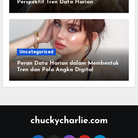
Perspektif Tren Data Harian
Uncategorized
Peran Data Harian dalam Membentuk
Tren dan Pola Angka Digital
chuckycharlie.com