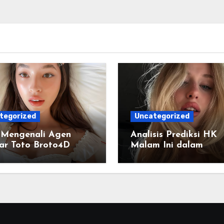
tegorized
Uncategorized
 Mengenali Agen
Analisis Prediksi HK
ar Toto Broto4D
Malam Ini dalam
ui Informasi yang
Perspektif Tren Data
dia
Harian