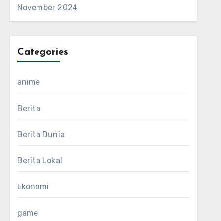
November 2024
Categories
anime
Berita
Berita Dunia
Berita Lokal
Ekonomi
game