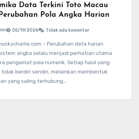
mika Data Terkini Toto Macau
Perubahan Pola Angka Harian
min
05/19/2026
Tidak ada komentar
sistem angka selalu menjadi perhatian utama
ra pengamat pola numerik. Setiap hasil yang
tidak berdiri sendiri, melainkan membentuk
ian yang saling terhubung…