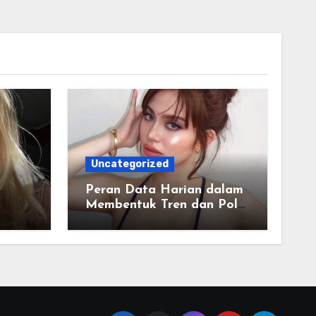
Uncategorized
Peran Data Harian dalam
Membentuk Tren dan Pola
Angka Digital