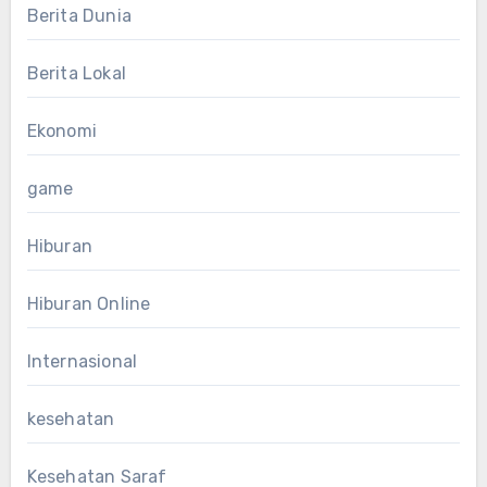
Berita Dunia
Berita Lokal
Ekonomi
game
Hiburan
Hiburan Online
Internasional
kesehatan
Kesehatan Saraf