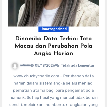
Uncategorized
Dinamika Data Terkini Toto
Macau dan Perubahan Pola
Angka Harian
admin
05/19/2026
Tidak ada komentar
www.chuckycharlie.com – Perubahan data
harian dalam sistem angka selalu menjadi
perhatian utama bagi para pengamat pola
numerik. Setiap hasil yang muncul tidak berdiri
sendiri, melainkan membentuk rangkaian yang