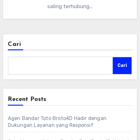
saling terhubung…
Cari
Cari
Recent Posts
Agen Bandar Toto Broto4D Hadir dengan
Dukungan Layanan yang Responsif