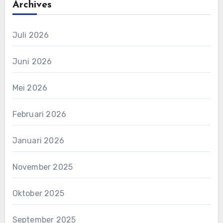
Archives
Juli 2026
Juni 2026
Mei 2026
Februari 2026
Januari 2026
November 2025
Oktober 2025
September 2025