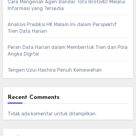
Cara Mengenali Agen Bandar Toto Broto4D Melalui
Informasi yang Tersedia
Analisis Prediksi HK Malam Ini dalam Perspektif
Tren Data Harian
Peran Data Harian dalam Membentuk Tren dan Pola
Angka Digital
Tengen Uzui Hashira Penuh Kemewahan
Recent Comments
Tidak ada komentar untuk ditampilkan.