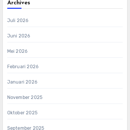
Archives
Juli 2026
Juni 2026
Mei 2026
Februari 2026
Januari 2026
November 2025
Oktober 2025
September 2025