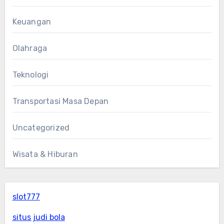
Keuangan
Olahraga
Teknologi
Transportasi Masa Depan
Uncategorized
Wisata & Hiburan
slot777
situs judi bola