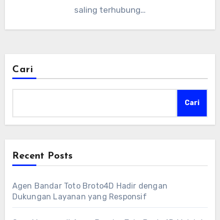
saling terhubung…
Cari
Cari
Recent Posts
Agen Bandar Toto Broto4D Hadir dengan
Dukungan Layanan yang Responsif