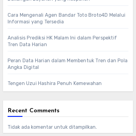
Cara Mengenali Agen Bandar Toto Broto4D Melalui
Informasi yang Tersedia
Analisis Prediksi HK Malam Ini dalam Perspektif
Tren Data Harian
Peran Data Harian dalam Membentuk Tren dan Pola
Angka Digital
Tengen Uzui Hashira Penuh Kemewahan
Recent Comments
Tidak ada komentar untuk ditampilkan.