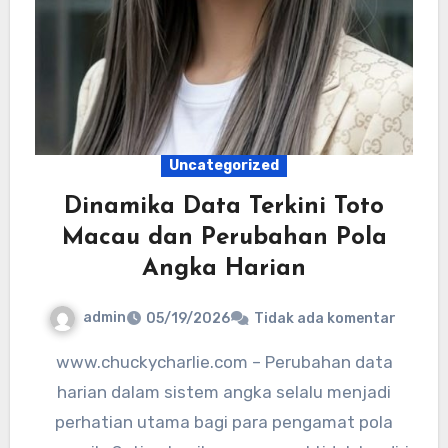
Uncategorized
Dinamika Data Terkini Toto
Macau dan Perubahan Pola
Angka Harian
admin
05/19/2026
Tidak ada komentar
www.chuckycharlie.com – Perubahan data
harian dalam sistem angka selalu menjadi
perhatian utama bagi para pengamat pola