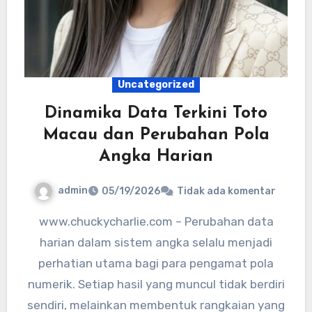
Uncategorized
Dinamika Data Terkini Toto
Macau dan Perubahan Pola
Angka Harian
admin
05/19/2026
Tidak ada komentar
www.chuckycharlie.com – Perubahan data
harian dalam sistem angka selalu menjadi
perhatian utama bagi para pengamat pola
numerik. Setiap hasil yang muncul tidak berdiri
sendiri, melainkan membentuk rangkaian yang