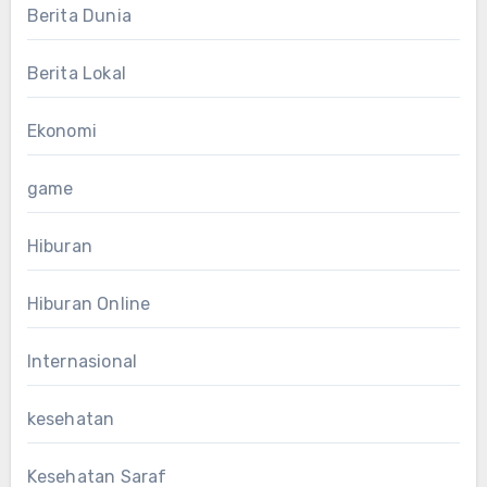
Berita Dunia
Berita Lokal
Ekonomi
game
Hiburan
Hiburan Online
Internasional
kesehatan
Kesehatan Saraf