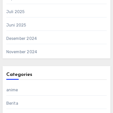
Juli 2025
Juni 2025
Desember 2024
November 2024
Categories
anime
Berita