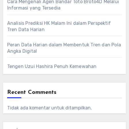
Cara Mengenali Agen Bandar Toto Broto4D Melalui
Informasi yang Tersedia
Analisis Prediksi HK Malam Ini dalam Perspektif
Tren Data Harian
Peran Data Harian dalam Membentuk Tren dan Pola
Angka Digital
Tengen Uzui Hashira Penuh Kemewahan
Recent Comments
Tidak ada komentar untuk ditampilkan.