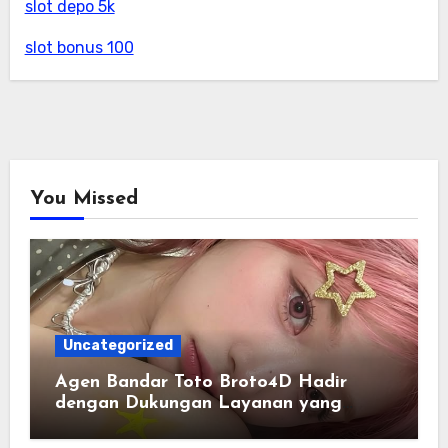
slot depo 5k
slot bonus 100
You Missed
Uncategorized
Agen Bandar Toto Broto4D Hadir
dengan Dukungan Layanan yang
Responsif