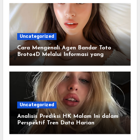
Uncategorized
Cara Mengenali Agen Bandar Toto
Broto4D Melalui Informasi yang
Tersedia
Uncategorized
Analisis Prediksi HK Malam Ini dalam
Perspektif Tren Data Harian