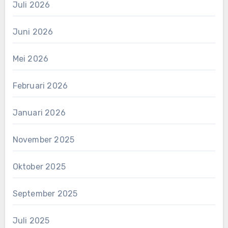
Juli 2026
Juni 2026
Mei 2026
Februari 2026
Januari 2026
November 2025
Oktober 2025
September 2025
Juli 2025