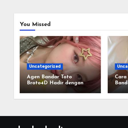
You Missed
Uncategorized
Unca
Agen Bandar Toto
Cara
Broto4D Hadir dengan
Band
Dukungan Layanan yang
Melal
Responsif
Terse