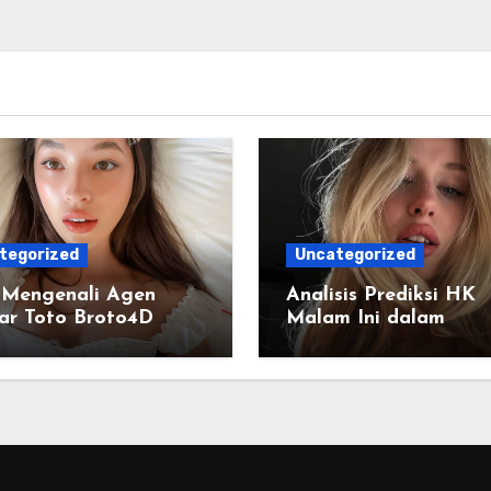
tegorized
Uncategorized
 Mengenali Agen
Analisis Prediksi HK
ar Toto Broto4D
Malam Ini dalam
ui Informasi yang
Perspektif Tren Data
dia
Harian