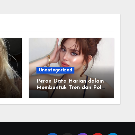
Uncategorized
Peran Data Harian dalam
Membentuk Tren dan Pola
Angka Digital