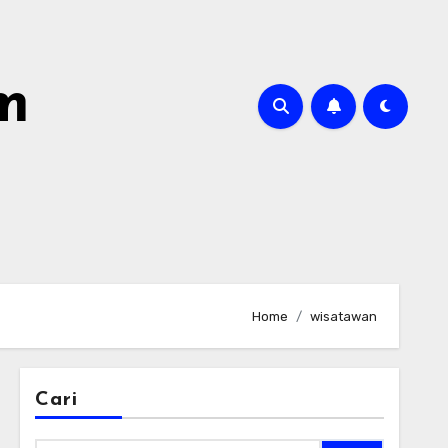
om
Home
wisatawan
Cari