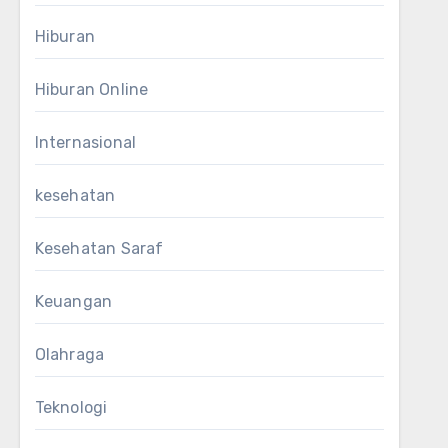
Hiburan
Hiburan Online
Internasional
kesehatan
Kesehatan Saraf
Keuangan
Olahraga
Teknologi