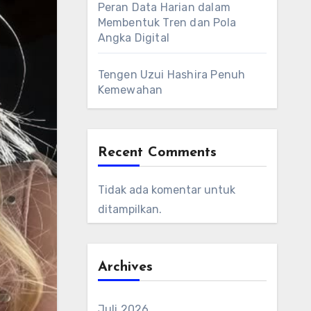
Peran Data Harian dalam
Membentuk Tren dan Pola
Angka Digital
Tengen Uzui Hashira Penuh
Kemewahan
Recent Comments
Tidak ada komentar untuk
ditampilkan.
Archives
Juli 2026