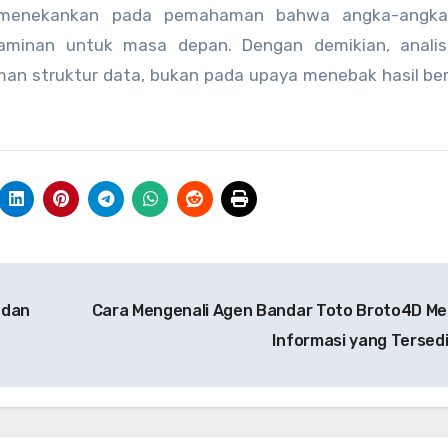
a menekankan pada pemahaman bahwa angka-angk
jaminan untuk masa depan. Dengan demikian, analis
an struktur data, bukan pada upaya menebak hasil be
 dan
Cara Mengenali Agen Bandar Toto Broto4D Mel
Informasi yang Tersed