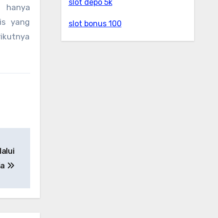
slot depo 5k
a hanya
is yang
slot bonus 100
rikutnya
alui
ia