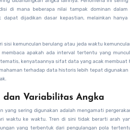
ring dibandingkan angka lainnya. Fenomena ini sering
ndisi di mana beberapa nilai tampak dominan dalam 
k dapat dijadikan dasar kepastian, melainkan hanya 
s dari sisi kemunculan berulang atau jeda waktu kemuncul
 membaca apakah ada interval tertentu yang muncul
istematis, kenyataannya sifat data yang acak membuat 
pemahaman terhadap data historis lebih tepat digunakan
ak.
 dan Variabilitas Angka
tan yang sering digunakan adalah mengamati pergerak
ri waktu ke waktu. Tren di sini tidak berarti arah ya
erungan yang terbentuk dari pengulangan pola terten