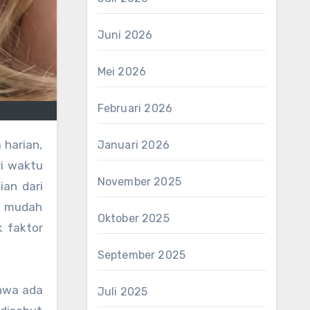
Juni 2026
Mei 2026
Februari 2026
 harian,
Januari 2026
ri waktu
November 2025
an dari
au mudah
Oktober 2025
k faktor
September 2025
ahwa ada
Juli 2025