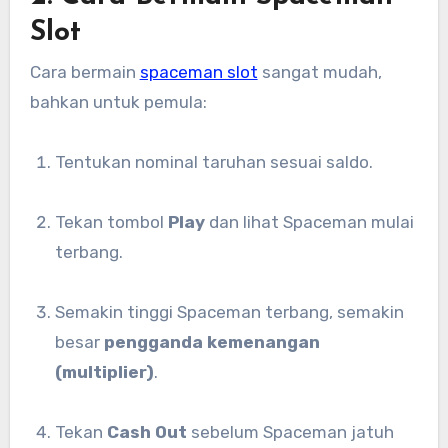
Slot
Cara bermain
spaceman slot
sangat mudah,
bahkan untuk pemula:
Tentukan nominal taruhan sesuai saldo.
Tekan tombol
Play
dan lihat Spaceman mulai
terbang.
Semakin tinggi Spaceman terbang, semakin
besar
pengganda kemenangan
(multiplier)
.
Tekan
Cash Out
sebelum Spaceman jatuh