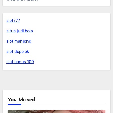
slot777
situs judi bola
slot mahjong
slot depo 5k
slot bonus 100
You Missed