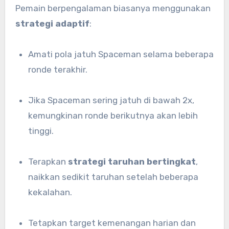
Pemain berpengalaman biasanya menggunakan
strategi adaptif
:
Amati pola jatuh Spaceman selama beberapa
ronde terakhir.
Jika Spaceman sering jatuh di bawah 2x,
kemungkinan ronde berikutnya akan lebih
tinggi.
Terapkan
strategi taruhan bertingkat
,
naikkan sedikit taruhan setelah beberapa
kekalahan.
Tetapkan target kemenangan harian dan