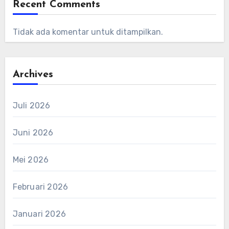
Recent Comments
Tidak ada komentar untuk ditampilkan.
Archives
Juli 2026
Juni 2026
Mei 2026
Februari 2026
Januari 2026