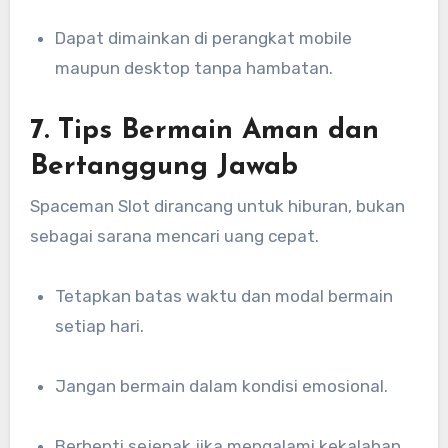
Dapat dimainkan di perangkat mobile
maupun desktop tanpa hambatan.
7. Tips Bermain Aman dan
Bertanggung Jawab
Spaceman Slot dirancang untuk hiburan, bukan
sebagai sarana mencari uang cepat.
Tetapkan batas waktu dan modal bermain
setiap hari.
Jangan bermain dalam kondisi emosional.
Berhenti sejenak jika mengalami kekalahan