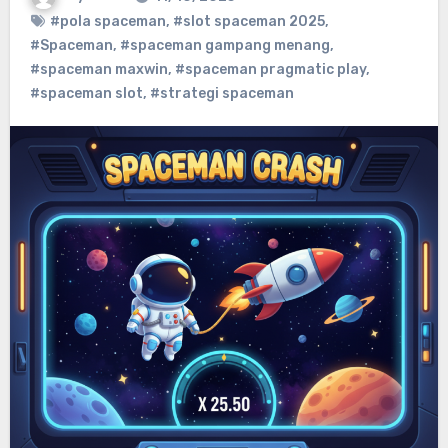
#pola spaceman
,
#slot spaceman 2025
,
#Spaceman
,
#spaceman gampang menang
,
#spaceman maxwin
,
#spaceman pragmatic play
,
#spaceman slot
,
#strategi spaceman