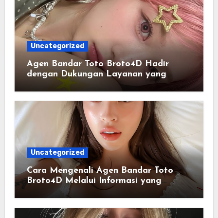
Uncategorized
Agen Bandar Toto Broto4D Hadir
dengan Dukungan Layanan yang
Responsif
Uncategorized
Cara Mengenali Agen Bandar Toto
Broto4D Melalui Informasi yang
Tersedia