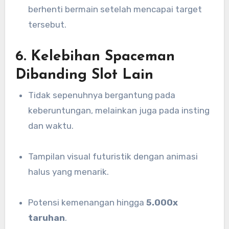
berhenti bermain setelah mencapai target
tersebut.
6. Kelebihan Spaceman
Dibanding Slot Lain
Tidak sepenuhnya bergantung pada
keberuntungan, melainkan juga pada insting
dan waktu.
Tampilan visual futuristik dengan animasi
halus yang menarik.
Potensi kemenangan hingga
5.000x
taruhan
.