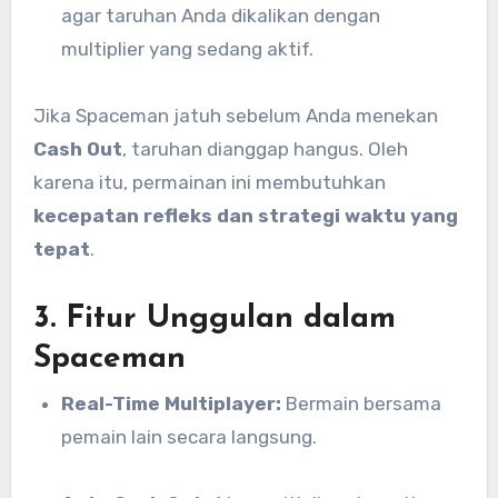
agar taruhan Anda dikalikan dengan
multiplier yang sedang aktif.
Jika Spaceman jatuh sebelum Anda menekan
Cash Out
, taruhan dianggap hangus. Oleh
karena itu, permainan ini membutuhkan
kecepatan refleks dan strategi waktu yang
tepat
.
3. Fitur Unggulan dalam
Spaceman
Real-Time Multiplayer:
Bermain bersama
pemain lain secara langsung.