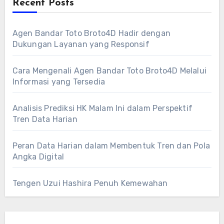
Recent Posts
Agen Bandar Toto Broto4D Hadir dengan
Dukungan Layanan yang Responsif
Cara Mengenali Agen Bandar Toto Broto4D Melalui
Informasi yang Tersedia
Analisis Prediksi HK Malam Ini dalam Perspektif
Tren Data Harian
Peran Data Harian dalam Membentuk Tren dan Pola
Angka Digital
Tengen Uzui Hashira Penuh Kemewahan