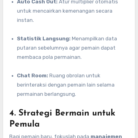
Auto Cash Out:
Atur multiplier otomatis
untuk mencairkan kemenangan secara
instan.
Statistik Langsung:
Menampilkan data
putaran sebelumnya agar pemain dapat
membaca pola permainan.
Chat Room:
Ruang obrolan untuk
berinteraksi dengan pemain lain selama
permainan berlangsung.
4. Strategi Bermain untuk
Pemula
Bagi pemain baru, fokuslah pada
manajemen