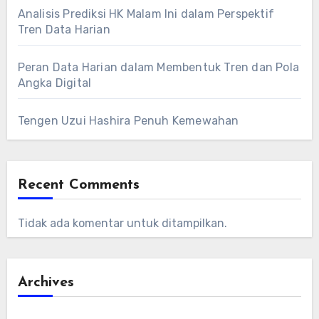
Analisis Prediksi HK Malam Ini dalam Perspektif
Tren Data Harian
Peran Data Harian dalam Membentuk Tren dan Pola
Angka Digital
Tengen Uzui Hashira Penuh Kemewahan
Recent Comments
Tidak ada komentar untuk ditampilkan.
Archives