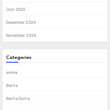
Juni 2025
Desember 2024
November 2024
Categories
anime
Berita
Berita Dunia