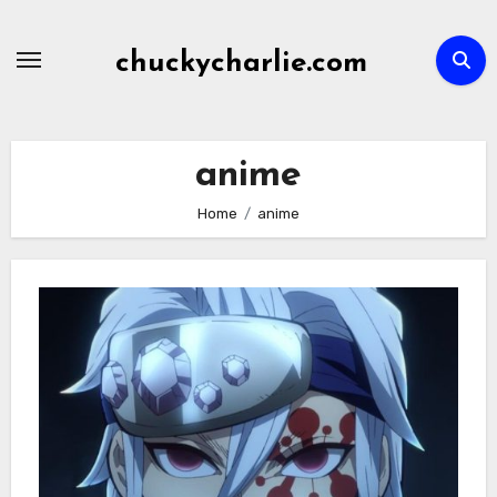
Skip
to
chuckycharlie.com
content
anime
Home
anime