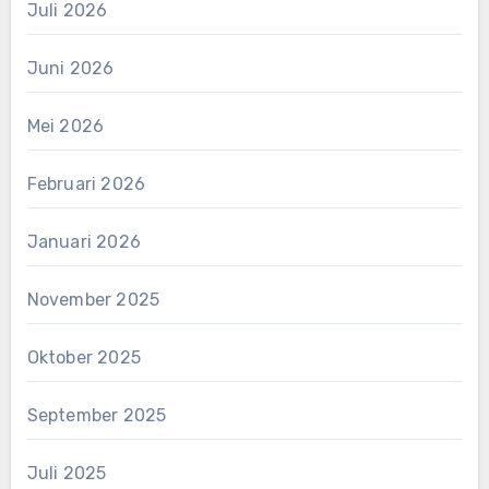
Juli 2026
Juni 2026
Mei 2026
Februari 2026
Januari 2026
November 2025
Oktober 2025
September 2025
Juli 2025