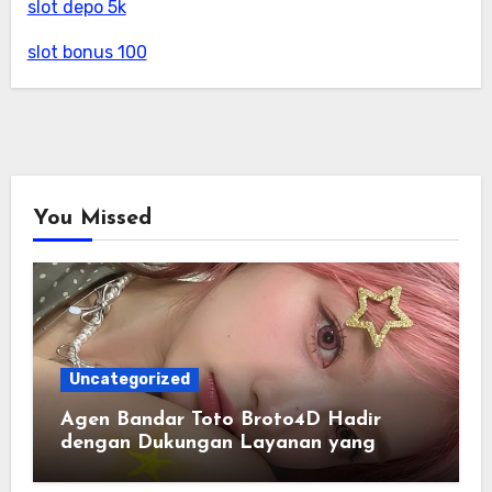
slot depo 5k
slot bonus 100
You Missed
Uncategorized
Agen Bandar Toto Broto4D Hadir
dengan Dukungan Layanan yang
Responsif