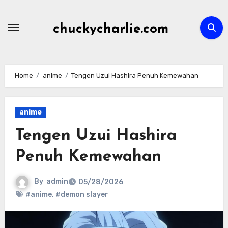
Skip
to
chuckycharlie.com
content
Home
anime
Tengen Uzui Hashira Penuh Kemewahan
anime
Tengen Uzui Hashira
Penuh Kemewahan
By
admin
05/28/2026
#anime
,
#demon slayer