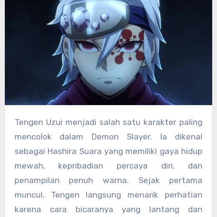
Tengen Uzui menjadi salah satu karakter paling
mencolok dalam Demon Slayer. Ia dikenal
sebagai Hashira Suara yang memiliki gaya hidup
mewah, kepribadian percaya diri, dan
penampilan penuh warna. Sejak pertama
muncul, Tengen langsung menarik perhatian
karena cara bicaranya yang lantang dan