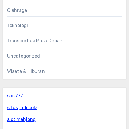
Olahraga
Teknologi
Transportasi Masa Depan
Uncategorized
Wisata & Hiburan
slot777
situs judi bola
slot mahjong