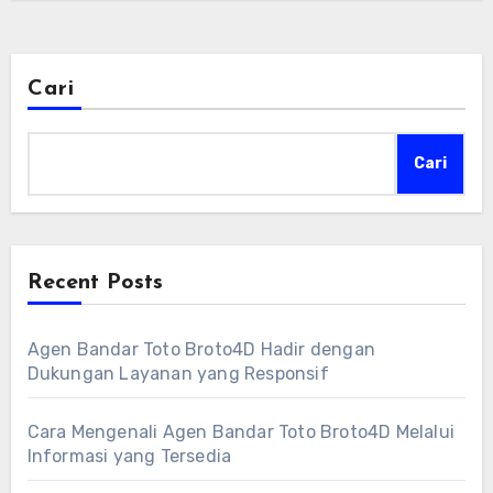
Cari
Cari
Recent Posts
Agen Bandar Toto Broto4D Hadir dengan
Dukungan Layanan yang Responsif
Cara Mengenali Agen Bandar Toto Broto4D Melalui
Informasi yang Tersedia