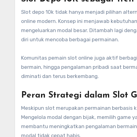
Slot depo 10k tidak hanya menjadi pilihan alter
online modern. Konsep ini menjawab kebutuhan
mengeluarkan modal besar. Ditambah lagi denga
diri untuk mencoba berbagai permainan.
Komunitas pemain slot online juga aktif berba
bermain, hingga pengalaman pribadi saat berma
diminati dan terus berkembang.
Peran Strategi dalam Slot 
Meskipun slot merupakan permainan berbasis ke
Mengelola modal dengan bijak, memilih game y
membantu meningkatkan pengalaman bermain. De
modal tidak cepat habis.