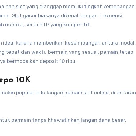
inan slot yang dianggap memiliki tingkat kemenangan 
mal. Slot gacor biasanya dikenal dengan frekuensi
h muncul, serta RTP yang kompetitif.
han ideal karena memberikan keseimbangan antara modal 
g tepat dan waktu bermain yang sesuai, pemain tetap
 bermodalkan deposit 10 ribu.
epo 10K
akin populer di kalangan pemain slot online, di antaran
ntuk bermain tanpa khawatir kehilangan dana besar.