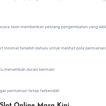
secara teori memberikan peluang pengembalian yang lebih
t minimal terlebih dahulu untuk melihat pola permainan
tu menambah durasi bermain.
gar permainan tetap terkendali.
Slot Online Masa Kini