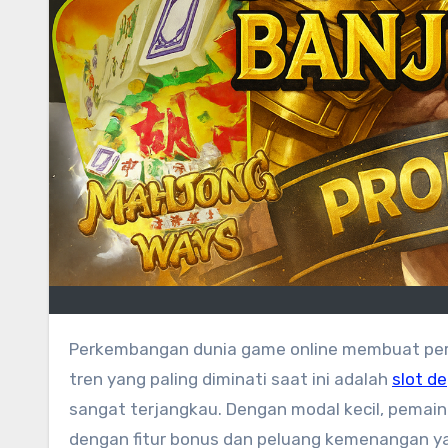
Perkembangan dunia game online membuat permainan slot semakin mudah diakses oleh siapa saja. Salah satu
tren yang paling diminati saat ini adalah
slot d
sangat terjangkau. Dengan modal kecil, pemai
dengan fitur bonus dan peluang kemenangan ya