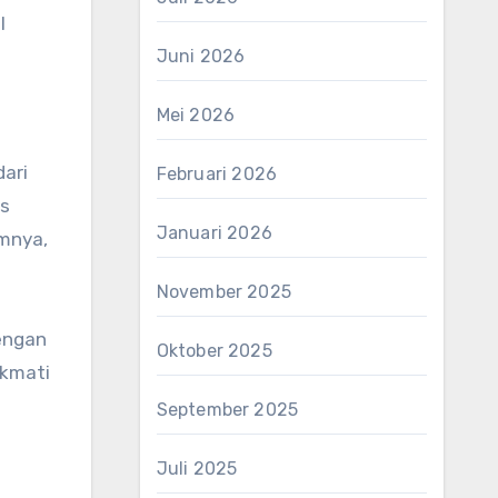
l
Juni 2026
Mei 2026
ari
Februari 2026
us
Januari 2026
umnya,
November 2025
Dengan
Oktober 2025
ikmati
September 2025
Juli 2025