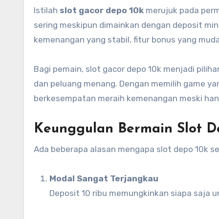
Istilah
slot gacor depo 10k
merujuk pada perma
sering meskipun dimainkan dengan deposit mini
kemenangan yang stabil, fitur bonus yang muda
Bagi pemain, slot gacor depo 10k menjadi pili
dan peluang menang. Dengan memilih game yan
berkesempatan meraih kemenangan meski hanya
Keunggulan Bermain Slot D
Ada beberapa alasan mengapa slot depo 10k sem
Modal Sangat Terjangkau
Deposit 10 ribu memungkinkan siapa saja u