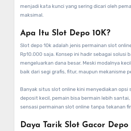
menjadi kata kunci yang sering dicari oleh pem
maksimal.
Apa Itu Slot Depo 10K?
Slot depo 10k adalah jenis permainan slot onl
Rp10.000 saja. Konsep ini hadir sebagai solus
mengeluarkan dana besar. Meski modalnya keci
baik dari segi grafis, fitur, maupun mekanisme 
Banyak situs slot online kini menyediakan ops
deposit kecil, pemain bisa bermain lebih santa
sensasi permainan slot online tanpa tekanan fin
Daya Tarik Slot Gacor Depo