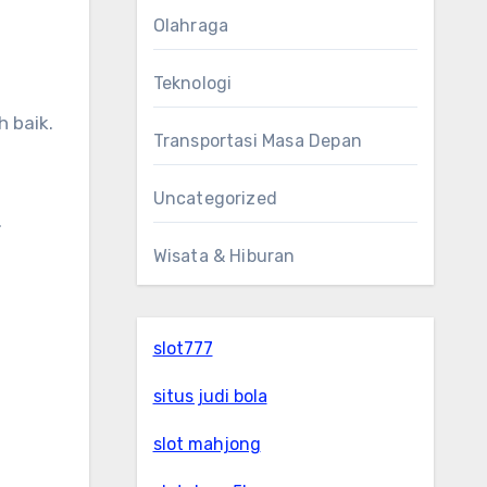
Olahraga
Teknologi
 baik.
Transportasi Masa Depan
Uncategorized
.
Wisata & Hiburan
slot777
situs judi bola
slot mahjong