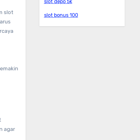
slot depo 5k
m slot
slot bonus 100
arus
ercaya
 semakin
t
n agar