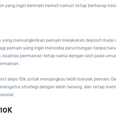
ain yang ingin bermain hemat namun tetap berharap hasi
ine yang memungkinkan pemain melakukan deposit mulai d
i bagi pemain yang ingin mencoba peruntungan tanpa har
l, kualitas permainan tetap sama dengan slot pada um
permainan.
i slot depo 10k untuk menjangkau lebih banyak pemain. 
i, mengatur strategi dengan lebih tenang, dan tetap men
ansial.
 10K