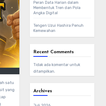
Peran Data Harian dalam
Membentuk Tren dan Pola
Angka Digital
Tengen Uzui Hashira Penuh
Kemewahan
Recent Comments
Tidak ada komentar untuk
ditampilkan.
sit yang
Archives
kap
k
Juli 2026